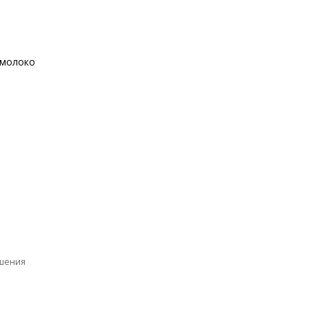
молоко
ашения