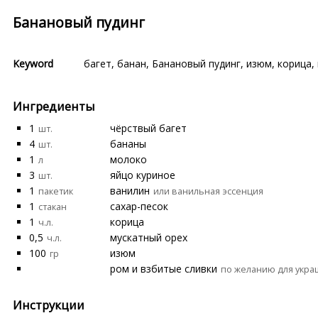
Банановый пудинг
Keyword
багет
,
банан
,
Банановый пудинг
,
изюм
,
корица
,
Ингредиенты
1
чёрствый багет
шт.
4
бананы
шт.
1
молоко
л
3
яйцо куриное
шт.
1
ванилин
пакетик
или ванильная эссенция
1
сахар-песок
стакан
1
корица
ч.л.
0,5
мускатный орех
ч.л.
100
изюм
гр
ром и взбитые сливки
по желанию для укр
Инструкции