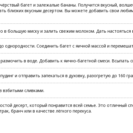
 чёрствый багет и залежалые бананы. Получится вкусный, волше
ать близких вкусным десертом. Вы можете добавить свои любимы
го в большую миску и залить свежим молоком. Дать настояться в
 до однородности. Соединить багет с яичной массой и перемешат
размочить в воде. Добавить к яично-багетной смеси. Всыпать с
динг и отправить запекаться в духовку, разогретую до 160 гра
в взбитыми сливками.
остой десерт, который понравится всей семье. Это отличный сп
рак, бранч или в качестве лёгкого перекуса.