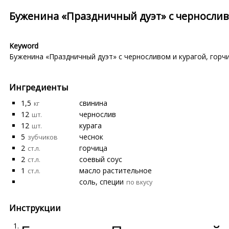
Буженина «Праздничный дуэт» с чернослив
Keyword
Буженина «Праздничный дуэт» с черносливом и курагой
,
горч
Ингредиенты
1,5
свинина
кг
12
чернослив
шт.
12
курага
шт.
5
чеснок
зубчиков
2
горчица
ст.л.
2
соевый соус
ст.л.
1
масло растительное
ст.л.
соль, специи
по вкусу
Инструкции