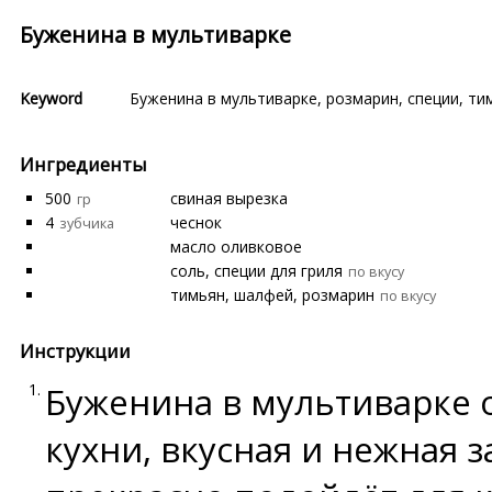
Буженина в мультиварке
Keyword
Буженина в мультиварке
,
розмарин
,
специи
,
ти
Ингредиенты
500
свиная вырезка
гр
4
чеснок
зубчика
масло оливковое
соль, специи для гриля
по вкусу
тимьян, шалфей, розмарин
по вкусу
Инструкции
Буженина в мультиварке 
кухни, вкусная и нежная з