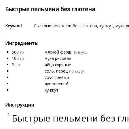
Быстрые пельмени без глютена
Keyword
Быстрые пельмени без глютена
,
кунжут
,
мука р
Ингредиенты
500
мясной фарш
гр
по вкусу
100
мука рисовая
гр
2
яйца куриные
шт.
соль, перец
по вкусу
соус соевый
лук зеленый
кунжут
Инструкции
Быстрые пельмени без гл