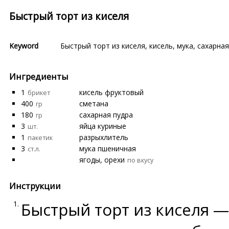
Быстрый торт из киселя
Keyword
Быстрый торт из киселя
,
кисель
,
мука
,
сахарная
Ингредиенты
1
кисель фруктовый
брикет
400
сметана
гр
180
сахарная пудра
гр
3
яйца куриные
шт.
1
разрыхлитель
пакетик
3
мука пшеничная
ст.л.
ягоды, орехи
по вкусу
Инструкции
Быстрый
торт
из киселя —