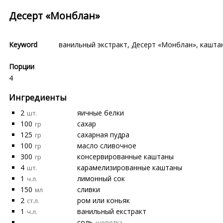
Десерт «Монблан»
Keyword
ванильный экстракт
,
Десерт «Монблан»
,
кашта
Порции
4
Ингредиенты
2
яичные белки
шт.
100
сахар
гр
125
сахарная пудра
гр
100
масло сливочное
гр
300
консервированные каштаны
гр
4
карамелизированные каштаны
шт.
1
лимонный сок
ч.л.
150
сливки
мл
2
ром или коньяк
ст.л.
1
ванильный екстракт
ч.л.
соль
щепотка