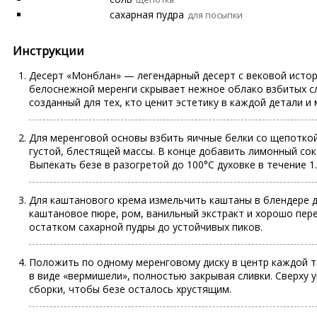
сахарная пудра
для посыпки
Инструкции
Десерт «Монблан» — легендарный десерт с вековой истори
белоснежной меренги скрывает нежное облако взбитых сл
созданный для тех, кто ценит эстетику в каждой детали 
Для меренговой основы взбить яичные белки со щепоткой
густой, блестящей массы. В конце добавить лимонный сок
Выпекать безе в разогретой до 100°C духовке в течение 1.
Для каштанового крема измельчить каштаны в блендере д
каштановое пюре, ром, ванильный экстракт и хорошо пере
остатком сахарной пудры до устойчивых пиков.
Положить по одному меренговому диску в центр каждой т
в виде «вермишели», полностью закрывая сливки. Сверху 
сборки, чтобы безе осталось хрустящим.