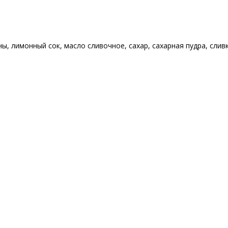
ны
,
лимонный сок
,
масло сливочное
,
сахар
,
сахарная пудра
,
слив