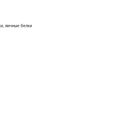
ки
,
яичные белки