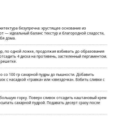
хитектура безупречна: хрустящее основание из
рт — идеальный баланс текстур и благородной сладости,
бя дома.
ар, по одной ложке, продолжая взбивать до образования
отсадить 4 диска на противень, застеленный пергаментом.
 решетке.
о со 100 гр сахарной пудры до пышности. Добавить
 с насадкой «травка» или «звездочка». Взбить сливки с
ебольшую горку. Поверх сливок отсадить каштановый крем
сыпать сахарной пудрой. Подавать десерт сразу после