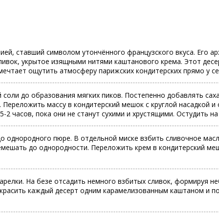
ей, ставший символом утончённого французского вкуса. Его ар
ивок, укрытое изящными нитями каштанового крема. Этот десе
и мечтает ощутить атмосферу парижских кондитерских прямо у се
 соли до образования мягких пиков. Постепенно добавлять сах
. Переложить массу в кондитерский мешок с круглой насадкой и 
5-2 часов, пока они не станут сухими и хрустящими. Остудить на
о однородного пюре. В отдельной миске взбить сливочное масл
мешать до однородности. Переложить крем в кондитерский мешок
арелки. На безе отсадить немного взбитых сливок, формируя н
украсить каждый десерт одним карамелизованным каштаном и по