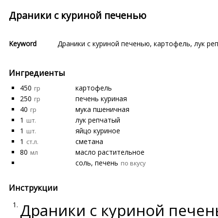
Драники с куриной печенью
Keyword
Драники с куриной печенью
,
картофель
,
лук ре
Ингредиенты
450
картофель
гр
250
печень куриная
гр
40
мука пшеничная
гр
1
лук репчатый
шт.
1
яйцо куриное
шт.
1
сметана
ст.л.
80
масло растительное
мл
соль, печень
по вкусу
Инструкции
Драники с куриной печен