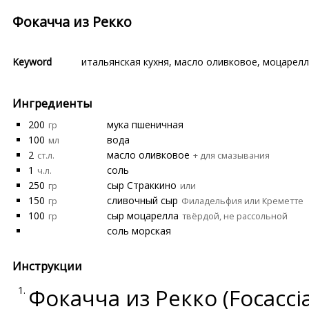
Фокачча из Рекко
Keyword
итальянская кухня
,
масло оливковое
,
моцарелл
Ингредиенты
200
мука пшеничная
гр
100
вода
мл
2
масло оливковое
ст.л.
+ для смазывания
1
соль
ч.л.
250
сыр Страккино
гр
или
150
сливочный сыр
гр
Филадельфия или Креметте
100
сыр моцарелла
гр
твёрдой, не рассольной
соль морская
Инструкции
Фокачча из Рекко (Focaccia