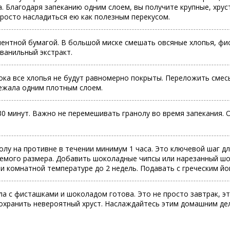
. Благодаря запеканию одним слоем, вы получите крупные, хру
просто насладиться ею как полезным перекусом.
ментной бумагой. В большой миске смешать овсяные хлопья, фис
ванильный экстракт.
ока все хлопья не будут равномерно покрыты. Переложить смес
лежала одним плотным слоем.
30 минут. Важно не перемешивать гранолу во время запекания.
олу на противне в течении минимум 1 часа. Это ключевой шаг д
емого размера. Добавить шоколадные чипсы или нарезанный шок
ри комнатной температуре до 2 недель. Подавать с греческим й
ла с фисташками и шоколадом готова. Это не просто завтрак, э
 сохранить невероятный хруст. Наслаждайтесь этим домашним де