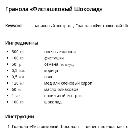
Гранола «Фисташковый Шоколад»
Keyword
ванильный экстракт
,
Гранола «Фисташковый Ш
Ингредиенты
300
овсяные хлопья
гр
100
фисташки
гр
50
семена
гр
по вкусу
0,5
корица
ч.л.
0,5
соль
ч.л.
120
мед или кленовый сироп
мл
60
масло оливковое
мл
1
ванильный екстракт
ч.л.
100
шоколад
гр
Инструкции
Гранола «Фисташковый Шоколад» — рецепт превращает об