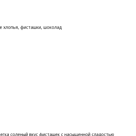
е хлопья
,
фисташки
,
шоколад
егка соленый вкус фисташек с насыщенной сладостью