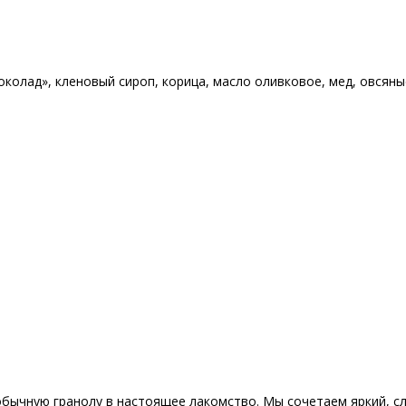
околад»
,
кленовый сироп
,
корица
,
масло оливковое
,
мед
,
овсяны
ычную гранолу в настоящее лакомство. Мы сочетаем яркий, сл