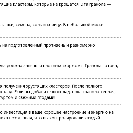
стящие кластеры, которые не крошатся. Эта гранола —
ташки, семена, соль и корицу. В небольшой миске
ь на подготовленный противень и равномерно
 Она должна запечься плотным «коржом». Гранола готова,
ля получения хрустящих кластеров. После полного
олад. Если вы добавите шоколад, пока гранола теплая,
огуртом и свежими ягодами!
то инвестиция в ваше хорошее настроение и энергию на
ликатесом, зная, что вы контролировали каждый