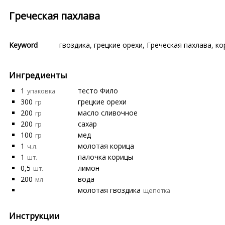
Греческая пахлава
Keyword
гвоздика
,
грецкие орехи
,
Греческая пахлава
,
ко
Ингредиенты
1
тесто Фило
упаковка
300
грецкие орехи
гр
200
масло сливочное
гр
200
сахар
гр
100
мед
гр
1
молотая корица
ч.л.
1
палочка корицы
шт.
0,5
лимон
шт.
200
вода
мл
молотая гвоздика
щепотка
Инструкции