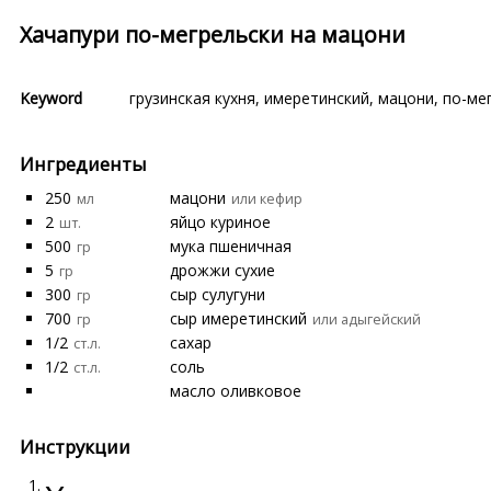
Хачапури по-мегрельски на мацони
Keyword
грузинская кухня
,
имеретинский
,
мацони
,
по-ме
Ингредиенты
250
мацони
мл
или кефир
2
яйцо куриное
шт.
500
мука пшеничная
гр
5
дрожжи сухие
гр
300
сыр сулугуни
гр
700
сыр имеретинский
гр
или адыгейский
1/2
сахар
ст.л.
1/2
соль
ст.л.
масло оливковое
Инструкции