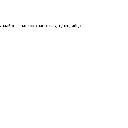
ь
,
майонез
,
молоко
,
морковь
,
тунец
,
яйцо