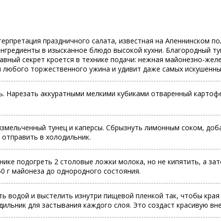
ерпретация праздничного салата, известная на Апеннинском полу
нгредиенты в изысканное блюдо высокой кухни. Благородный ту
авный секрет кроется в технике подачи: нежная майонезно-желе
 любого торжественного ужина и удивит даже самых искушенны
ть. Нарезать аккуратными мелкими кубиками отваренный картоф
змельченный тунец и каперсы. Сбрызнуть лимонным соком, доба
 отправить в холодильник.
нике подогреть 2 столовые ложки молока, но не кипятить, а за
0 г майонеза до однородного состояния.
 водой и выстелить изнутри пищевой пленкой так, чтобы края 
дильник для застывания каждого слоя. Это создаст красивую в