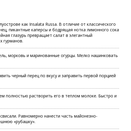
острове как Insalata Russa. В отличие от классического
нец, пикантные каперсы и бодрящая нотка лимонного сока
йная глазурь превращает салат в элегантный
х гурманов.
ель, морковь и маринованные огурцы. Мелко нашинковать
вить черный перец по вкусу и заправить первой порцией
тем полностью растворить его в теплом молоке. Быстро и
свисали. Равномерно нанести часть майонезно-
нешнюю «рубашку».