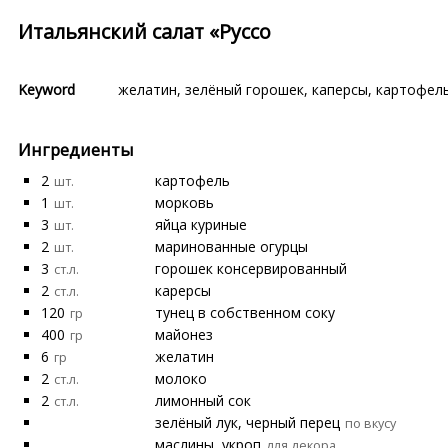
Итальянский салат «Руссо
Keyword
желатин
,
зелёный горошек
,
каперсы
,
картофел
Ингредиенты
2
картофель
шт.
1
морковь
шт.
3
яйца куриные
шт.
2
маринованные огурцы
шт.
3
горошек консервированный
ст.л.
2
карерсы
ст.л.
120
тунец в собственном соку
гр
400
майонез
гр
6
желатин
гр
2
молоко
ст.л.
2
лимонный сок
ст.л.
зелёный лук, черный перец
по вкусу
маслины, укроп
для декора