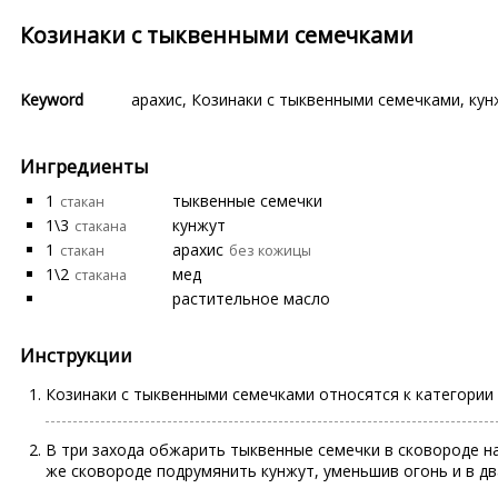
Козинаки с тыквенными семечками
Keyword
арахис
,
Козинаки с тыквенными семечками
,
кун
Ингредиенты
1
тыквенные семечки
стакан
1\3
кунжут
стакана
1
арахис
стакан
без кожицы
1\2
мед
стакана
растительное масло
Инструкции
Козинаки с тыквенными семечками относятся к категории 
В три захода обжарить тыквенные семечки в сковороде на
же сковороде подрумянить кунжут, уменьшив огонь и в дв