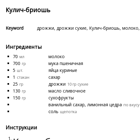
Кулич-бриошь
Keyword
дрожжи
,
дрожжи сухие
,
Кулич-бриошь
,
молоко
Ингредиенты
70
молоко
мл
700
мука пшеничная
гр
5
яйца куриные
шт.
1
сахар
стакан
25
дрожжи
гр
10 гр сухие
130
масло сливочное
гр
150
сухофрукты
гр
ванильный сахар, лимонная цедра
по вкусу
соль
щепотка
Инструкции