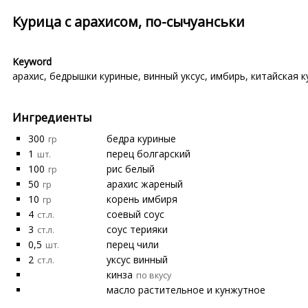
Курица с арахисом, по-сычуанськи
Keyword
арахис
,
бедрышки куриные
,
винный уксус
,
имбирь
,
китайская к
Ингредиенты
300
бедра куриные
гр
1
перец болгарский
шт.
100
рис белый
гр
50
арахис жареный
гр
10
корень имбиря
гр
4
соевый соус
ст.л.
3
соус терияки
ст.л.
0,5
перец чили
шт.
2
уксус винный
ст.л.
кинза
по вкусу
масло растительное и кунжутное