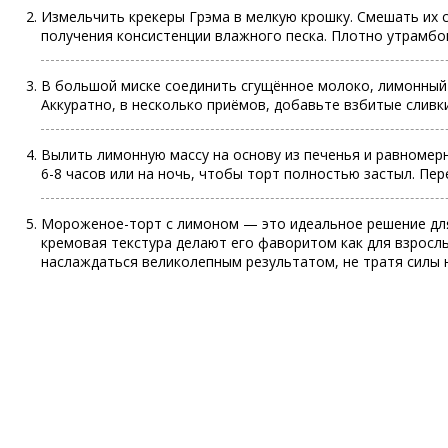
Измельчить крекеры Грэма в мелкую крошку. Смешать их 
получения консистенции влажного песка. Плотно утрамбов
В большой миске соединить сгущённое молоко, лимонный 
Аккуратно, в несколько приёмов, добавьте взбитые сливк
Вылить лимонную массу на основу из печенья и равномер
6-8 часов или на ночь, чтобы торт полностью застыл. Пер
Мороженое-торт с лимоном — это идеальное решение для 
кремовая текстура делают его фаворитом как для взрослы
наслаждаться великолепным результатом, не тратя силы н