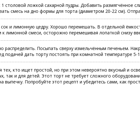
с 1 столовой ложкой сахарной пудры. Добавить размягчённое сл
ать смесь на дно формы для торта (диаметром 20-22 см). Отпра
сок и лимонную цедру. Хорошо перемешать. В отдельной ёмкости
и к лимонной смеси, осторожно перемешивая лопаткой снизу вв
но распределить. Посыпать сверху измельчённым печеньем. Нак
ед подачей дать торту постоять при комнатной температуре 5-1
тех, кто ищет простой, но при этом невероятно вкусный и осв
х, так и для детей. Этот торт не требует сложного оборудован
а выпечку. Попробуйте этот рецепт и убедитесь сами, как прос