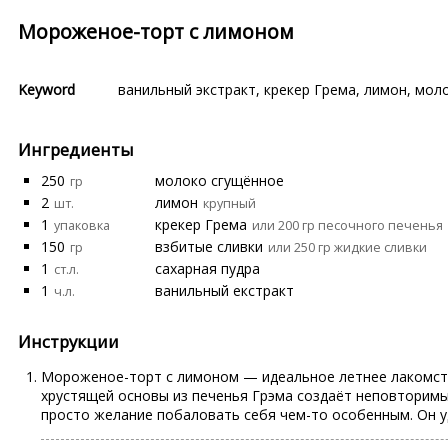
Мороженое-торт с лимоном
Keyword
ванильный экстракт
,
крекер Грема
,
лимон
,
моло
Ингредиенты
250
молоко сгущённое
гр
2
лимон
шт.
крупный
1
крекер Грема
упаковка
или 200 гр песочного печенья
150
взбитые сливки
гр
или 250 гр жидкие сливки
1
сахарная пудра
ст.л.
1
ванильный екстракт
ч.л.
Инструкции
Мороженое-торт с лимоном — идеальное летнее лакомство
хрустящей основы из печенья Грэма создаёт неповторимый
просто желание побаловать себя чем-то особенным. Он у