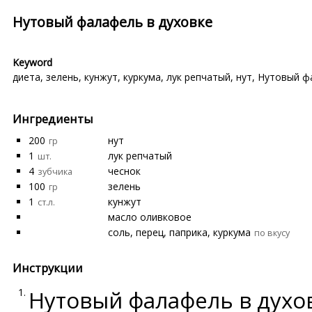
Нутовый фалафель в духовке
Keyword
диета
,
зелень
,
кунжут
,
куркума
,
лук репчатый
,
нут
,
Нутовый ф
Ингредиенты
200
нут
гр
1
лук репчатый
шт.
4
чеснок
зубчика
100
зелень
гр
1
кунжут
ст.л.
масло оливковое
соль, перец, паприка, куркума
по вкусу
Инструкции
Нутовый фалафель в духо