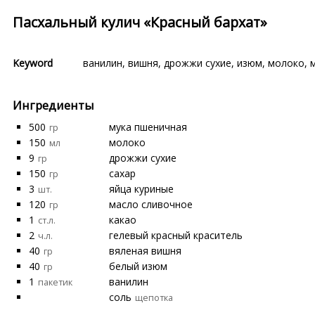
Пасхальный кулич «Красный бархат»
Keyword
ванилин
,
вишня
,
дрожжи сухие
,
изюм
,
молоко
,
Ингредиенты
500
мука пшеничная
гр
150
молоко
мл
9
дрожжи сухие
гр
150
сахар
гр
3
яйца куриные
шт.
120
масло сливочное
гр
1
какао
ст.л.
2
гелевый красный краситель
ч.л.
40
вяленая вишня
гр
40
белый изюм
гр
1
ванилин
пакетик
соль
щепотка