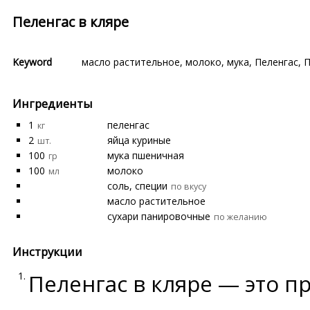
Пеленгас в кляре
Keyword
масло растительное
,
молоко
,
мука
,
Пеленгас
,
П
Ингредиенты
1
пеленгас
кг
2
яйца куриные
шт.
100
мука пшеничная
гр
100
молоко
мл
соль, специи
по вкусу
масло растительное
сухари панировочные
по желанию
Инструкции
Пеленгас в кляре — это п