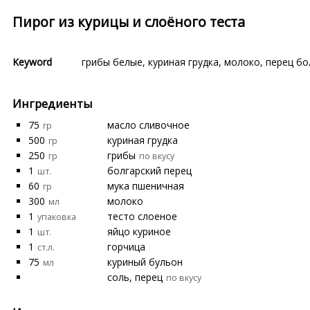
Пирог из курицы и слоёного теста
Keyword
грибы белые
,
куриная грудка
,
молоко
,
перец бо
Ингредиенты
75
масло сливочное
гр
500
куриная грудка
гр
250
грибы
гр
по вкусу
1
болгарский перец
шт.
60
мука пшеничная
гр
300
молоко
мл
1
тесто слоеное
упаковка
1
яйцо куриное
шт.
1
горчица
ст.л.
75
куриный бульон
мл
соль, перец
по вкусу