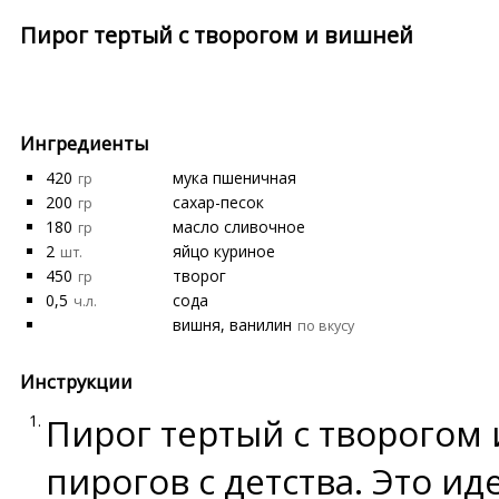
Пирог тертый с творогом и вишней
Ингредиенты
420
мука пшеничная
гр
200
сахар-песок
гр
180
масло сливочное
гр
2
яйцо куриное
шт.
450
творог
гр
0,5
сода
ч.л.
вишня, ванилин
по вкусу
Инструкции
Пирог тертый с творогом
пирогов с детства. Это и