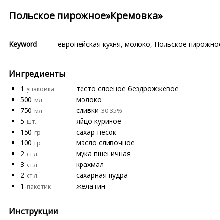
Польское пирожное»Кремовка»
Keyword
европейская кухня
,
молоко
,
Польское пирожно
Ингредиенты
1
тесто слоеное бездрожжевое
упаковка
500
молоко
мл
750
сливки
мл
30-35%
5
яйцо куриное
шт.
150
сахар-песок
гр
100
масло сливочное
гр
2
мука пшеничная
ст.л.
3
крахмал
ст.л.
2
сахарная пудра
ст.л.
1
желатин
пакетик
Инструкции