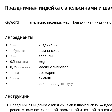
Праздничная индейка с апельсинами и ш
Keyword
апельсин
,
индейка
,
мед
,
Праздничная индейка с
Ингредиенты
1
индейка
шт.
3 кг
1
шампанское
бутылка
2
апельсин
шт.
0.5
мед
стакана
0,25
масло оливковое
стакана
1
розмарин
ст.л.
1
тимьян
ст.л.
соль, перец
по вкусу
Инструкции
Праздничная индейка с апельсинами и шампанским — идеа
рецепту получается сочной, ароматной и нежной, а апель