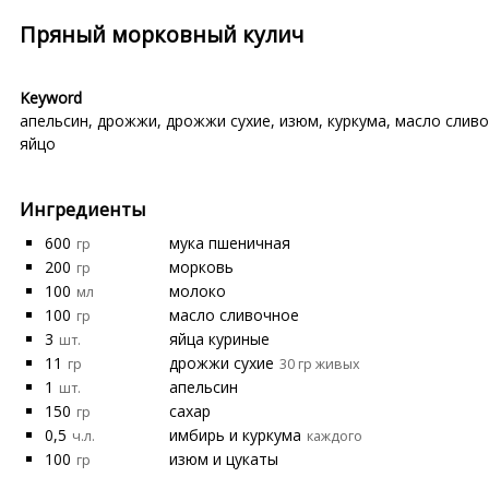
Пряный морковный кулич
Keyword
апельсин
,
дрожжи
,
дрожжи сухие
,
изюм
,
куркума
,
масло слив
яйцо
Ингредиенты
600
мука пшеничная
гр
200
морковь
гр
100
молоко
мл
100
масло сливочное
гр
3
яйца куриные
шт.
11
дрожжи сухие
гр
30 гр живых
1
апельсин
шт.
150
сахар
гр
0,5
имбирь и куркума
ч.л.
каждого
100
изюм и цукаты
гр