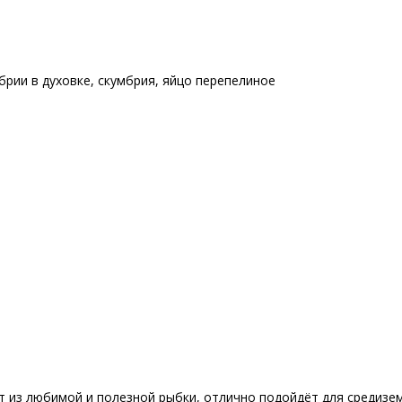
брии в духовке
,
скумбрия
,
яйцо перепелиное
т из любимой и полезной рыбки, отлично подойдёт для средизем