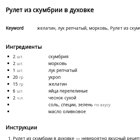
Рулет из скумбрии в духовке
Keyword
желатин
,
лук репчатый
,
морковь
,
Рулет из скум
Ингредиенты
2
скумбрия
шт.
2
морковь
шт.
1
лук репчатый
шт.
20
укроп
гр
15
желатин
гр
6
яйца перепелиные
шт.
2
чеснок сухой
ч.л.
соль, специи, зелень
по вкусу
масло оливковое
Инструкции
Рулет из скумбрии в духовке — невероятно вкусный рецеп