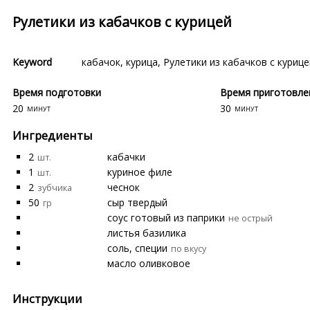
Рулетики из кабачков с курицей
Keyword
кабачок
,
курица
,
Рулетики из кабачков с курице
Время подготовки
Время приготовле
20
30
минут
минут
Ингредиенты
2
кабачки
шт.
1
куриное филе
шт.
2
чеснок
зубчика
50
сыр твердый
гр
соус готовый из паприки
не острый
листья базилика
соль, специи
по вкусу
масло оливковое
Инструкции