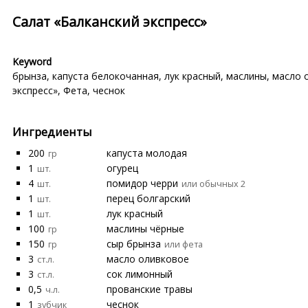
Салат «Балканский экспресс»
Keyword
брынза
,
капуста белокочанная
,
лук красный
,
маслины
,
масло 
экспресс»
,
Фета
,
чеснок
Ингредиенты
200
капуста молодая
гр
1
огурец
шт.
4
помидор черри
шт.
или обычных 2
1
перец болгарский
шт.
1
лук красный
шт.
100
маслины чёрные
гр
150
сыр брынза
гр
или фета
3
масло оливковое
ст.л.
3
сок лимонный
ст.л.
0,5
прованские травы
ч.л.
1
чеснок
зубчик