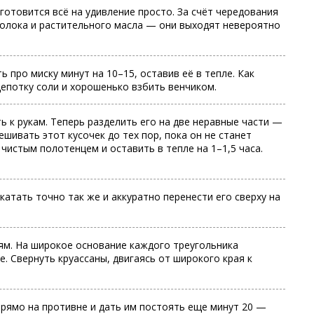
 готовится всё на удивление просто. За счёт чередования
молока и растительного масла — они выходят невероятно
 про миску минут на 10–15, оставив её в тепле. Как
щепотку соли и хорошенько взбить венчиком.
ь к рукам. Теперь разделить его на две неравные части —
шивать этот кусочек до тех пор, пока он не станет
истым полотенцем и оставить в тепле на 1–1,5 часа.
катать точно так же и аккуратно перенести его сверху на
аям. На широкое основание каждого треугольника
 Свернуть круассаны, двигаясь от широкого края к
прямо на противне и дать им постоять еще минут 20 —