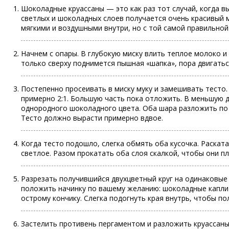
Шоколадные круассаны — это как раз тот случай, когда вы
светлых и шоколадных слоев получается очень красивый 
мягкими и воздушными внутри, но с той самой правильной
Начнем с опары. В глубокую миску влить теплое молоко и 
только сверху поднимется пышная «шапка», пора двигатьс
Постепенно просеивать в миску муку и замешивать тесто.
примерно 2:1. Большую часть пока отложить. В меньшую д
однородного шоколадного цвета. Оба шара разложить по 
Тесто должно вырасти примерно вдвое.
Когда тесто подошло, слегка обмять оба кусочка. Раската
светлое. Разом прокатать оба слоя скалкой, чтобы они п
Разрезать получившийся двухцветный круг на одинаковые 
положить начинку по вашему желанию: шоколадные капли 
острому кончику. Слегка подогнуть края внутрь, чтобы по
Застелить противень пергаментом и разложить круассаны