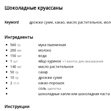
Шоколадные круассаны
Keyword
дрожжи сухие
,
какао
,
масло растительное
,
мол
Ингредиенты
560
мука пшеничная
гр
200
молоко
мл
150
вода
мл
1
яйцо куриное
шт
+1 желток для смазывания
140
масло растительное
мл
50
сахар
гр
10
дрожжи сухие
гр
2
какао-порошок
ст.л.
соль
щепотка
шоколадные капли или шоколадная паста
Инструкции