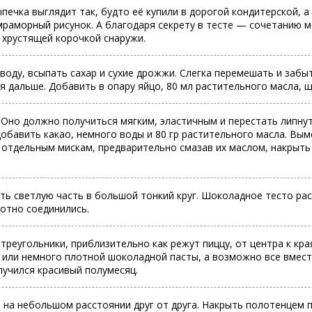
печка выглядит так, будто её купили в дорогой кондитерской, а
мраморный рисунок. А благодаря секрету в тесте — сочетанию 
 хрустящей корочкой снаружи.
воду, всыпать сахар и сухие дрожжи. Слегка перемешать и забыть
я дальше. Добавить в опару яйцо, 80 мл растительного масла, 
 Оно должно получиться мягким, эластичным и перестать липнут
обавить какао, немного воды и 80 гр растительного масла. Выме
отдельным мискам, предварительно смазав их маслом, накрыть ч
ть светлую часть в большой тонкий круг. Шоколадное тесто рас
лотно соединились.
треугольники, приблизительно как режут пиццу, от центра к кр
или немного плотной шоколадной пасты, а возможно все вместе.
лучился красивый полумесяц.
 на небольшом расстоянии друг от друга. Накрыть полотенцем 