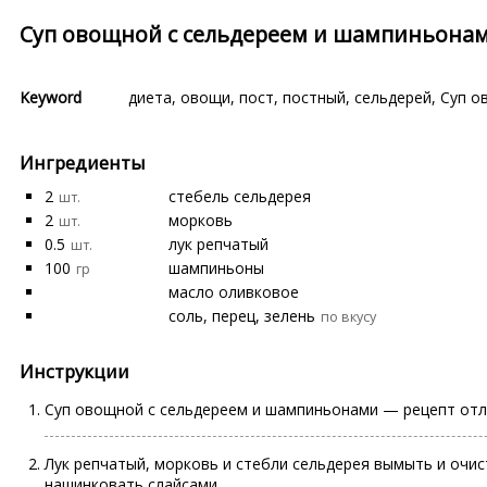
Суп овощной с сельдереем и шампиньона
Keyword
диета
,
овощи
,
пост
,
постный
,
сельдерей
,
Суп о
Ингредиенты
2
стебель сельдерея
шт.
2
морковь
шт.
0.5
лук репчатый
шт.
100
шампиньоны
гр
масло оливковое
соль, перец, зелень
по вкусу
Инструкции
Суп
овощной с сельдереем и шампиньонами — рецепт отличн
Лук репчатый, морковь и стебли сельдерея вымыть и очи
нашинковать слайсами.