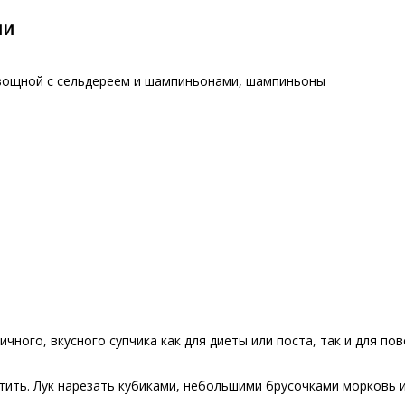
ми
вощной с сельдереем и шампиньонами
,
шампиньоны
ого, вкусного супчика как для диеты или поста, так и для по
стить. Лук нарезать кубиками, небольшими брусочками морковь