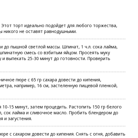
. Этот торт идеально подойдет для любого торжества,
ты никого не оставят равнодушными.
и до пышной светлой массы. Шпинат, 1 ч.л. сока лайма,
шпинатную смесь со взбитым яйцом. Просеять муку
 и выпекать 25-30 минут до готовности. Проверить
чное пюре с 65 гр сахара довести до кипения,
етра, например, 16 см, застеленную пищевой пленкой,
я 10-15 минут, затем процедить. Растопить 150 гр белого
, сок лайма и сливочное масло. Пробить блендером до
я и загустения.
ре с сахаром довести до кипения. Снять с огня, добавить