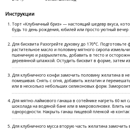
Инструкции
Торт «Клубничный бриз» — настоящий шедевр вкуса, кото
будь то день рождения, юбилей или просто уютный вечер в
Для бисквита Разогрейте духовку до 170°C. Подготовьте ф
растительное масло и половину мятного сиропа измельчи
пшеничную и разрыхлитель, добавить в тесто и осторожн
деревянной шпажкой. Остудить бисквит в форме, затем из
Для клубничного конфи замочить половину желатина в неб
помешивая. Снять с огня, добавить желатин и перемешат
или в несколько небольших силиконовых форм. Заморозит
Для мятно-лаймового ганаша в сотейнике нагреть 60 мл сл
шоколада на водяной бане или в микроволновке. Влить н
однородности. Накрыть ганаш пищевой пленкой «в контакт»
Для клубничного мусса вторую часть желатина замочить в