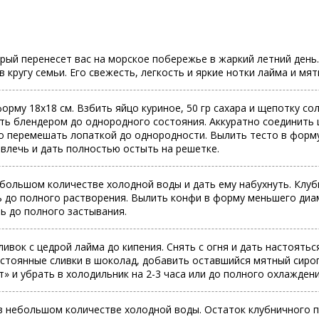
рый перенесет вас на морское побережье в жаркий летний день
 кругу семьи. Его свежесть, легкость и яркие нотки лайма и мя
орму 18х18 см. Взбить яйцо куриное, 50 гр сахара и щепотку сол
ть блендером до однородного состояния. Аккуратно соединить 
о перемешать лопаткой до однородности. Вылить тесто в форму
влечь и дать полностью остыть на решетке.
ольшом количестве холодной воды и дать ему набухнуть. Клубни
ь до полного растворения. Вылить конфи в форму меньшего диам
ь до полного застывания.
ивок с цедрой лайма до кипения. Снять с огня и дать настоятьс
астоянные сливки в шоколад, добавить оставшийся мятный сироп
 и убрать в холодильник на 2-3 часа или до полного охлаждени
 небольшом количестве холодной воды. Остаток клубничного пю