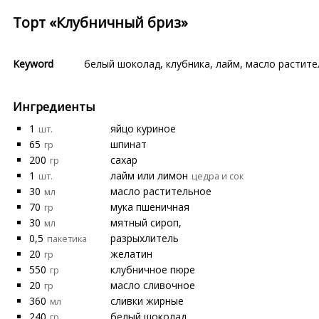
Торт «Клубничный бриз»
Keyword
белый шоколад
,
клубника
,
лайм
,
масло растите
Ингредиенты
1
яйцо куриное
шт.
65
шпинат
гр
200
сахар
гр
1
лайм или лимон
шт.
цедра и сок
30
масло растительное
мл
70
мука пшеничная
гр
30
мятный сироп,
мл
0,5
разрыхлитель
пакетика
20
желатин
гр
550
клубничное пюре
гр
20
масло сливочное
гр
360
сливки жирные
мл
240
белый шоколад
гр