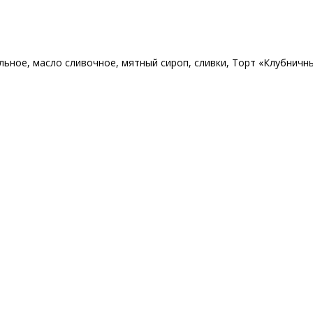
льное
,
масло сливочное
,
мятный сироп
,
сливки
,
Торт «Клубничн