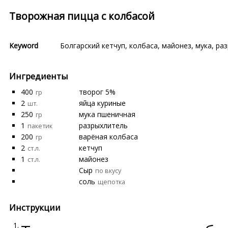
Творожная пицца с колбасой
Keyword
Болгарский кетчуп
,
колбаса
,
майонез
,
мука
,
раз
Ингредиенты
400
творог 5%
гр
2
яйца куриные
шт.
250
мука пшеничная
гр
1
разрыхлитель
пакетик
200
варёная колбаса
гр
2
кетчуп
ст.л.
1
майонез
ст.л.
Сыр
по вкусу
соль
щепотка
Инструкции