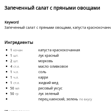
Запеченный салат с пряными овощами
Keyword
Запеченный салат с пряными овощами
,
капуста краснокочанн
Ингредиенты
1
капуста краснокочанная
кочан
1
лук красный
шт.
2
морковь
шт.
4
масло оливковое
ст.л.
1
соль
ч.л.
1
карри
ч.л.
1
жидкий мед
ст.л.
50
рисовый уксус
мл
50
лук зеленый
гр
перец каенский, зелень
по вкусу