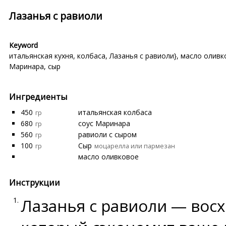
Лазанья с равиоли
Keyword
итальянская кухня
,
колбаса
,
Лазанья с равиоли}
,
масло оливк
Маринара
,
сыр
Ингредиенты
450
итальянская колбаса
гр
680
соус Маринара
гр
560
равиоли с сыром
гр
100
Сыр
гр
моцарелла или пармезан
масло оливковое
Инструкции
Лазанья с равиоли — вос