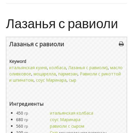
Лазанья с равиоли
Лазанья с равиоли
Keyword
итальянская кухня
,
колбаса
,
Лазанья с равиоли}
,
масло
оливковое
,
моцарелла
,
пармезан
,
Равиоли с рикоттой
и шпинатом
,
соус Маринара
,
сыр
Ингредиенты
450
итальянская колбаса
гр
680
соус Маринара
гр
560
равиоли с сыром
гр
100
Сыр
гр
моцарелла или пармезан