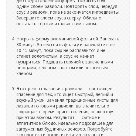
дно подготовленной формы. Покрыть соус
одним слоем равиоли. Повторять слои, чередуя
соус и равиоли, пока не закончатся ингредиенты.
Завершите слоем соуса сверху. Обильно
посыпать тёртым итальянским сыром.
Накрыть форму алюминиевой фольгой. Запекать
30 минут. Затем снять фольгу и запекайте еще
10-15 минут, пока сыр не расплавится и не
станет золотистым, а соус не начнет
пузыриться. Подавать горячей с запечёнными
овощами, зеленым салатом или чесночным
хлебом
Этот рецепт лазаньи с равиоли — настоящее
спасение для тех, кто ищет быстрый, легкий и
вкусный ужин. Заменяя традиционные листы для
лазаньи готовыми равиоли, вы значительно
сокращаете время приготовления, не жертвуя
при этом вкусом. Результат — сытное и
аппетитное блюдо, идеально подходящее для
загруженных будничных вечеров. Попробуйте
эту простую и восхитительную лазанью и