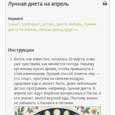
Лунная диета на апрель
Keyword
гранат
,
грейпфрут
,
детокс
,
диета
,
имбирь
,
Лунная
диета на апрель
,
овощи
,
фреш
,
фрукты
Инструкции
Весна, как известно, началась 20 марта, и мы
уже чувствуем, как меняется погода. Нашему
организму нужно время, чтобы привыкнуть к
этим изменениям. Лучший способ помочь ему —
это спорт, прогулки на свежем воздухе,
здоровая еда и, может быть, даже небольшая
детокс-программа, например, лунная диета. В
апреле нас ждут Вербное воскресенье и Пасха, а
это значит, много вкусной еды. Поэтому важно
не забывать о балансе в питании.