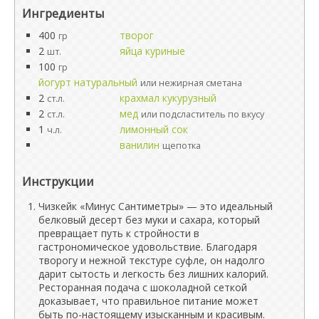
Ингредиенты
400
творог
гр
2
яйца куриные
шт.
100
гр
йогурт натуральный
или нежирная сметана
2
крахмал кукурузный
ст.л.
2
мед
ст.л.
или подсластитель по вкусу
1
лимонный сок
ч.л.
ванилин
щепотка
Инструкции
Чизкейк «Минус Сантиметры» — это идеальный
белковый десерт без муки и сахара, который
превращает путь к стройности в
гастрономическое удовольствие. Благодаря
творогу и нежной текстуре суфле, он надолго
дарит сытость и легкость без лишних калорий.
Ресторанная подача с шоколадной сеткой
доказывает, что правильное питание может
быть по-настоящему изысканным и красивым.