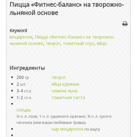
Пицца «Фитнес-баланс» на творожно-
льняной основе
Keyword
моцарелла
,
Пицца «Фитнес-баланс» на творожно-
льняной основе
,
творог
,
томатный соус
,
яйцо
Ингредиенты
200
творог
гр
2
яйца куриные
шт.
3-4
семена льна
ст.л.
1-2
томатная паста
ст.л.
специи
½ ч. л. соли, 1 ч. л. сушеного орегано, ½ ч. л. сухого
чеснока (или ваши любимые травы).
сыр моцарелла
по вкусу