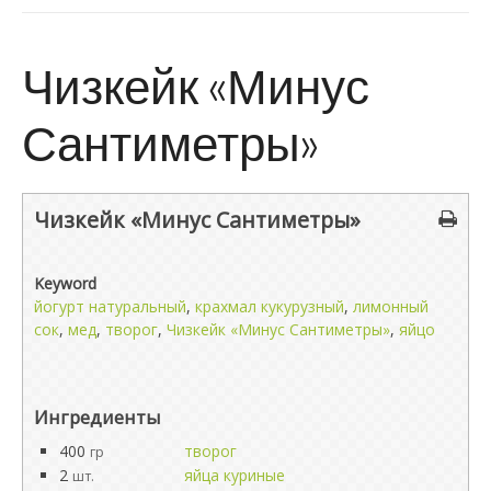
Чизкейк «Минус
Сантиметры»
Чизкейк «Минус Сантиметры»
Keyword
йогурт натуральный
,
крахмал кукурузный
,
лимонный
сок
,
мед
,
творог
,
Чизкейк «Минус Сантиметры»
,
яйцо
Ингредиенты
400
творог
гр
2
яйца куриные
шт.