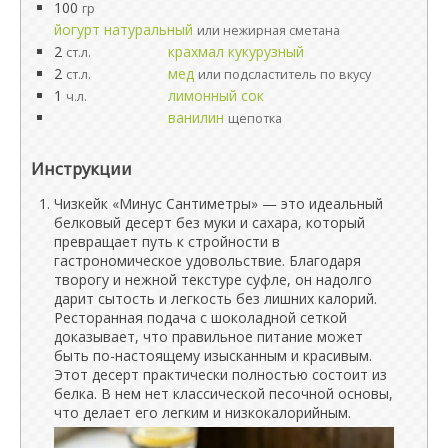
100
гр
йогурт натуральный
или нежирная сметана
2
крахмал кукурузный
ст.л.
2
мед
ст.л.
или подсластитель по вкусу
1
лимонный сок
ч.л.
ванилин
щепотка
Инструкции
Чизкейк «Минус Сантиметры» — это идеальный
белковый десерт без муки и сахара, который
превращает путь к стройности в
гастрономическое удовольствие. Благодаря
творогу и нежной текстуре суфле, он надолго
дарит сытость и легкость без лишних калорий.
Ресторанная подача с шоколадной сеткой
доказывает, что правильное питание может
быть по-настоящему изысканным и красивым.
Этот десерт практически полностью состоит из
белка. В нем нет классической песочной основы,
что делает его легким и низкокалорийным.