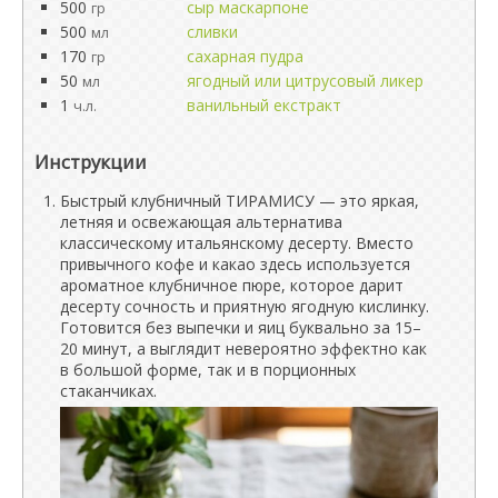
500
сыр маскарпоне
гр
500
сливки
мл
170
сахарная пудра
гр
50
ягодный или цитрусовый ликер
мл
1
ванильный екстракт
ч.л.
Инструкции
Быстрый клубничный ТИРАМИСУ — это яркая,
летняя и освежающая альтернатива
классическому итальянскому десерту. Вместо
привычного кофе и какао здесь используется
ароматное клубничное пюре, которое дарит
десерту сочность и приятную ягодную кислинку.
Готовится без выпечки и яиц буквально за 15–
20 минут, а выглядит невероятно эффектно как
в большой форме, так и в порционных
стаканчиках.