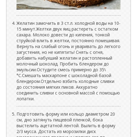
Желатин замочить в 3 ст.л. холодной воды на 10-
15 минут.Желтки двух яиц растереть с остатком
сахара. Молоко довести до кипения, тонкой
струйкой влить в желтки, постоянно помешивая.
Вернуть на слабый огонь и уваривать до легкого
загустения, но не кипятить! Снять с огня,
добавить набухший желатин и растопленный
молочный шоколад. Пробить блендером до
эмульсии.Остудите смесь примерно до 35\
°C.Смешать маскарпоне с шоколадной базой
блендером.Отдельно взбить холодные сливки
до состояния мягких пиков. Аккуратно
соединить сливки с основной массой с помощью
лопатки.
Подготовить форму или кольцо диаметром 20
см, дно затянуть пищевой пленкой, бока
выстелить ацетатной лентой. Вылить в форму
2/3 мусса. Достать из морозилки диск