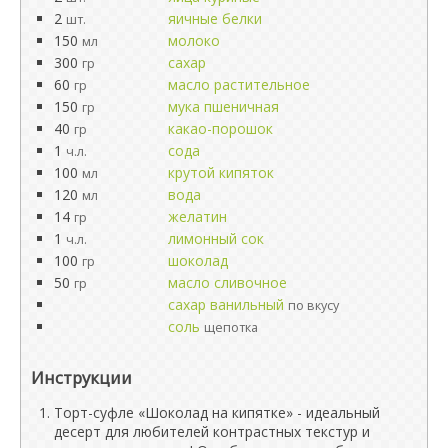
2
яичные белки
шт.
150
молоко
мл
300
сахар
гр
60
масло растительное
гр
150
мука пшеничная
гр
40
какао-порошок
гр
1
сода
ч.л.
100
крутой кипяток
мл
120
вода
мл
14
желатин
гр
1
лимонный сок
ч.л.
100
шоколад
гр
50
масло сливочное
гр
сахар ванильный
по вкусу
соль
щепотка
Инструкции
Торт-суфле «Шоколад на кипятке» - идеальный
десерт для любителей контрастных текстур и