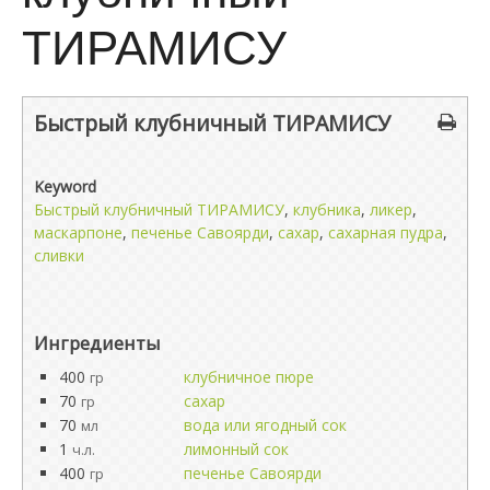
ТИРАМИСУ
Быстрый клубничный ТИРАМИСУ
Keyword
Быстрый клубничный ТИРАМИСУ
,
клубника
,
ликер
,
маскарпоне
,
печенье Савоярди
,
сахар
,
сахарная пудра
,
сливки
Ингредиенты
400
клубничное пюре
гр
70
сахар
гр
70
вода или ягодный сок
мл
1
лимонный сок
ч.л.
400
печенье Савоярди
гр