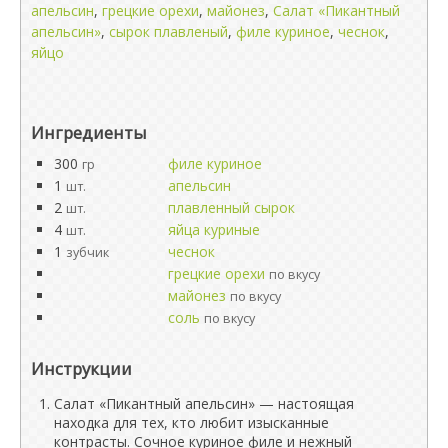
апельсин
,
грецкие орехи
,
майонез
,
Салат «Пикантный
апельсин»
,
сырок плавленый
,
филе куриное
,
чеснок
,
яйцо
Ингредиенты
300
филе куриное
гр
1
апельсин
шт.
2
плавленный сырок
шт.
4
яйца куриные
шт.
1
чеснок
зубчик
грецкие орехи
по вкусу
майонез
по вкусу
соль
по вкусу
Инструкции
Салат «Пикантный апельсин» — настоящая
находка для тех, кто любит изысканные
контрасты. Сочное куриное филе и нежный