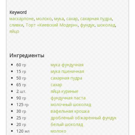
Keyword
маскарпоне
,
молоко
,
мука
,
сахар
,
сахарная пудра
,
сливки
,
Торт «Киевский Модерн»
,
фундук
,
шоколад
,
яйцо
Ингредиенты
60
мука фундучная
гр
15
мука пшеничная
гр
50
сахарная пудра
гр
65
сахар
гр
2
яйца куриные
шт.
90
фундучная паста
гр
125
молочный шоколад
гр
30
вафельная крошка
гр
25
дроблёный обжаренный фундук
гр
20
белый шоколад
гр
120
молоко
мл