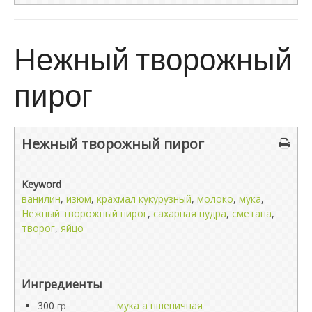
Нежный творожный
пирог
Нежный творожный пирог
Keyword
ванилин
,
изюм
,
крахмал кукурузный
,
молоко
,
мука
,
Нежный творожный пирог
,
сахарная пудра
,
сметана
,
творог
,
яйцо
Ингредиенты
300
мука а пшеничная
гр