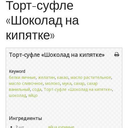
Торт-суфле
«Шоколад на
кипятке»
Торт-суфле «Шоколад на кипятке»
Keyword
белки яичные
,
желатин
,
какао
,
масло растительное
,
масло сливочное
,
молоко
,
мука
,
сахар
,
сахар
ванильный
,
сода
,
Торт-суфле «Шоколад на кипятке»
,
шоколад
,
яйцо
Ингредиенты
2
яйца куриные
шт.