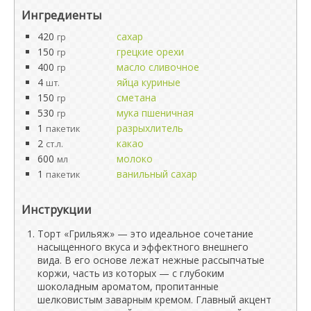
Ингредиенты
420
сахар
гр
150
грецкие орехи
гр
400
масло сливочное
гр
4
яйца куриные
шт.
150
сметана
гр
530
мука пшеничная
гр
1
разрыхлитель
пакетик
2
какао
ст.л.
600
молоко
мл
1
ванильный сахар
пакетик
Инструкции
Торт «Грильяж» — это идеальное сочетание
насыщенного вкуса и эффектного внешнего
вида. В его основе лежат нежные рассыпчатые
коржи, часть из которых — с глубоким
шоколадным ароматом, пропитанные
шелковистым заварным кремом. Главный акцент