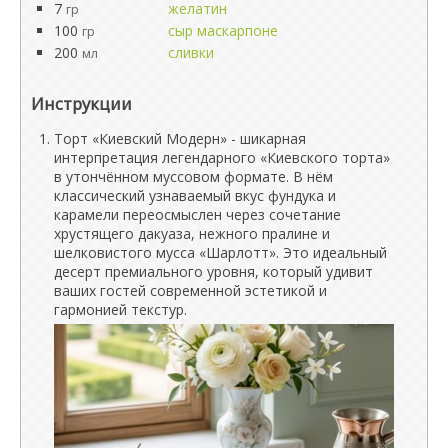
7
желатин
гр
100
сыр маскарпоне
гр
200
сливки
мл
Инструкции
Торт «Киевский Модерн» - шикарная
интерпретация легендарного «Киевского торта»
в утончённом муссовом формате. В нём
классический узнаваемый вкус фундука и
карамели переосмыслен через сочетание
хрустящего дакуаза, нежного пралине и
шелковистого мусса «Шарлотт». Это идеальный
десерт премиального уровня, который удивит
ваших гостей современной эстетикой и
гармонией текстур.