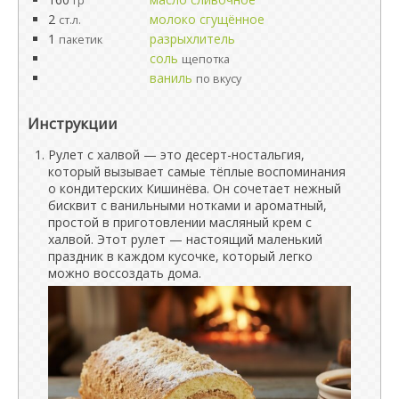
гр
2
молоко сгущённое
ст.л.
1
разрыхлитель
пакетик
соль
щепотка
ваниль
по вкусу
Инструкции
Рулет с халвой — это десерт-ностальгия,
который вызывает самые тёплые воспоминания
о кондитерских Кишинёва. Он сочетает нежный
бисквит с ванильными нотками и ароматный,
простой в приготовлении масляный крем с
халвой. Этот рулет — настоящий маленький
праздник в каждом кусочке, который легко
можно воссоздать дома.