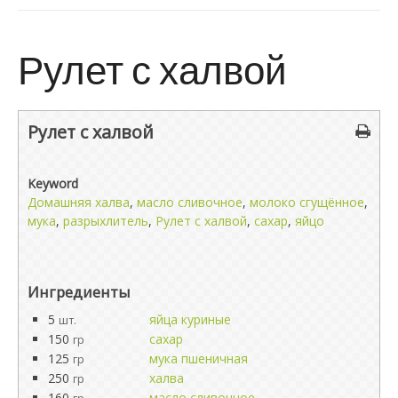
Рулет с халвой
Рулет с халвой
Keyword
Домашняя халва
,
масло сливочное
,
молоко сгущённое
,
мука
,
разрыхлитель
,
Рулет с халвой
,
сахар
,
яйцо
Ингредиенты
5
яйца куриные
шт.
150
сахар
гр
125
мука пшеничная
гр
250
халва
гр
160
масло сливочное