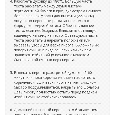
Разогреть духовку до 180°C. Большую часть
теста раскатать между двумя листами
пергаментной бумаги в круг, диаметром немного
больше вашей формы для выпечки (22-24 см).
Аккуратно перенести раскатанное тесто в
форму, формируя бортики. Обрезать лишнее
тесто, если необходимо. Выложить остывшую
вишнёвую начинку на тесто. Оставшуюся часть
теста раскатать и нарезать полосками или
вырезать узоры для верха пирога. Выложить их
поверх начинки в виде решетки или как вам
нравится. Взбить яйцо куриное с молоком.
Смазать этой смесью верх пирога.
Выпекать пирог в разогретой духовке 45-60
минут, или пока корочка не станет золотисто-
коричневой. Если верх пирога начнёт слишком
быстро подрумяниваться, накрыть его фольгой.
Дать пирогу полностью остыть перед подачей,
чтобы начинка стабилизировалась.
Домашний вишнёвый пирог — это больше, чем
просто выпечка. Это символ домашнего очага,