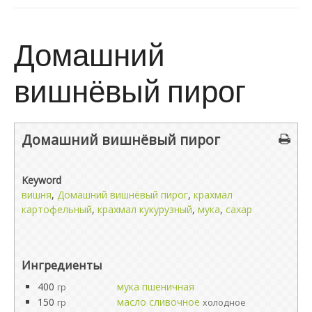
Домашний
вишнёвый пирог
Домашний вишнёвый пирог
Keyword
вишня
,
Домашний вишнёвый пирог
,
крахмал
картофельный
,
крахмал кукурузный
,
мука
,
сахар
Ингредиенты
400
мука пшеничная
гр
150
масло сливочное
гр
холодное