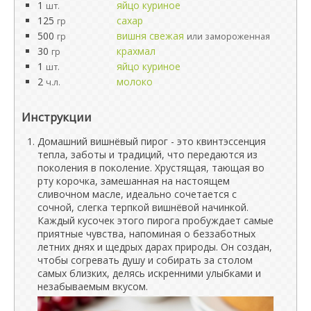
1
яйцо куриное
шт.
125
сахар
гр
500
вишня свежая
гр
или замороженная
30
крахмал
гр
1
яйцо куриное
шт.
2
молоко
ч.л.
Инструкции
Домашний вишнёвый пирог - это квинтэссенция
тепла, заботы и традиций, что передаются из
поколения в поколение. Хрустящая, тающая во
рту корочка, замешанная на настоящем
сливочном масле, идеально сочетается с
сочной, слегка терпкой вишнёвой начинкой.
Каждый кусочек этого пирога пробуждает самые
приятные чувства, напоминая о беззаботных
летних днях и щедрых дарах природы. Он создан,
чтобы согревать душу и собирать за столом
самых близких, делясь искренними улыбками и
незабываемым вкусом.