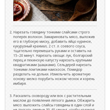
Нарезать говядину тонкими слайсами строго
поперёк волокон. Замариновать мясо, выложив
его в глубокую миску, добавить яйцо куриное,
кукурузный крахмал, 2 ст. л. соевого соуса,
тщательно перемешать руками и оставить на
15–20 минут. Нарезать овощи: лук, болгарский
перец и пекинскую капусту нарезать крупными
квадратиками (шашками). Сельдерей нарезать
тонкими ломтиками наискосок. Помидор
разделать на дольки. Измельчить ароматную
основу: мелко порубить ножом чеснок и корень
имбиря.
Раскалить сковороду или вок с растительным
маслом до появления лёгкого дымка. Обжарить
мясо: выложить слайсы говядины в один слой и
не трогать первые 30-40 секунд, чтобы крахмал