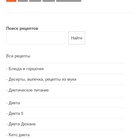
а
в
и
Поиск рецептов
г
Найти
а
Все рецепты
ц
и
Блюда в горшочке
Десерты, выпечка, рецепты из муки
я
Диетическое питание
п
о
Диета
з
Диета 5
Диета Дюкана
а
Кето диета
п