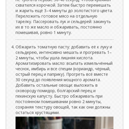
схватился корочкой. Затем быстро перемешать
и жарить ещё 3–4 минуты до золотистого цвета.
Переложить готовое мясо на отдельную
тарелку. Пассеровать лук и сельдерей: закинуть
их в то же масло и обжаривать, постоянно
помешивая, ровно 1 минуту.
Обжарить томатную пасту: добавить её к луку и
сельдерею, интенсивно мешать и прогревать 1–
2 минуты, чтобы ушла лишняя кислота.
Ароматизировать масло: всыпать измельчённый
чеснок, имбирь и все специи (кориандр, чёрный,
острый перец и паприку). Прогреть всё вместе
30 секунд до появления мощного аромата.
Добавить остальные овощи: выложить в
сковороду помидор, болгарский перец и
пекинскую капусту. Быстро обжаривать при
постоянном помешивании ровно 2 минуты,
сохраняя текстуру овощей, так как они должны
остаться хрустящими.