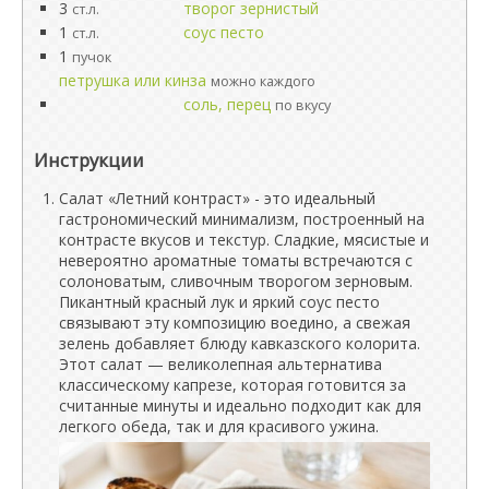
3
творог зернистый
ст.л.
1
соус песто
ст.л.
1
пучок
петрушка или кинза
можно каждого
соль, перец
по вкусу
Инструкции
Салат «Летний контраст» - это идеальный
гастрономический минимализм, построенный на
контрасте вкусов и текстур. Сладкие, мясистые и
невероятно ароматные томаты встречаются с
солоноватым, сливочным творогом зерновым.
Пикантный красный лук и яркий соус песто
связывают эту композицию воедино, а свежая
зелень добавляет блюду кавказского колорита.
Этот салат — великолепная альтернатива
классическому капрезе, которая готовится за
считанные минуты и идеально подходит как для
легкого обеда, так и для красивого ужина.