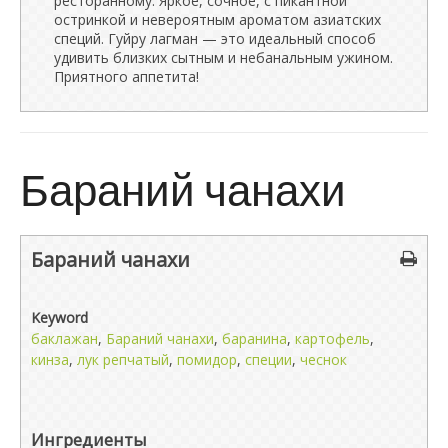
ресторанному. Яркое, сочное, с пикантной
остринкой и невероятным ароматом азиатских
специй. Гуйру лагман — это идеальный способ
удивить близких сытным и небанальным ужином.
Приятного аппетита!
Бараний чанахи
Бараний чанахи
Keyword
баклажан
,
Бараний чанахи
,
баранина
,
картофель
,
кинза
,
лук репчатый
,
помидор
,
специи
,
чеснок
Ингредиенты