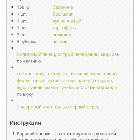
150
баранина
гр
1
баклажан
шт.
1
лук репчатый
шт.
1
картофель
шт.
2
помидор
шт.
3
чеснок
зубчика
болгарский перец, острый перец Чили, морковь
по желанию
свежая кинза, петрушка, базилик (желательно
фиолетовый); сухие специи: чабер (кондари),
уцхо-сунели, хмели-сунели, молотый кориандр
по вкусу
1 лавровый лист, соль и черный перец
Инструкции
Бараний чанахи — это жемчужина грузинской
кухни, воплощающая в себе всю щедрость,