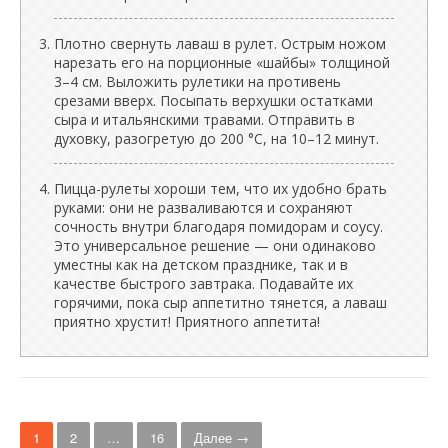
Плотно свернуть лаваш в рулет. Острым ножом
нарезать его на порционные «шайбы» толщиной
3–4 см. Выложить рулетики на противень
срезами вверх. Посыпать верхушки остатками
сыра и итальянскими травами. Отправить в
духовку, разогретую до 200 °C, на 10–12 минут.
Пицца-рулеты хороши тем, что их удобно брать
руками: они не разваливаются и сохраняют
сочность внутри благодаря помидорам и соусу.
Это универсальное решение — они одинаково
уместны как на детском празднике, так и в
качестве быстрого завтрака. Подавайте их
горячими, пока сыр аппетитно тянется, а лаваш
приятно хрустит! Приятного аппетита!
Н
1
2
…
16
Далее →