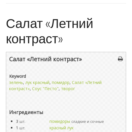
Салат «Летний
контраст»
Салат «Летний контраст»
Keyword
зелень
,
лук красный
,
помидор
,
Салат «Летний
контраст»
,
Соус "Песто"
,
творог
Ингредиенты
3
помидоры
шт.
сладкие и сочные
1
красный лук
шт.