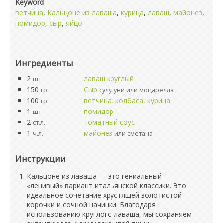
Keyword
ветчина
,
Кальцоне из лаваша
,
курица
,
лаваш
,
майонез
,
помидор
,
сыр
,
яйцо
Ингредиенты
2
лаваш круглый
шт.
150
Сыр
гр
сулугуни или моцарелла
100
ветчина, колбаса, курица
гр
1
помидор
шт.
2
томатный соус
ст.л.
1
майонез
ч.л.
или сметана
Инструкции
Кальцоне из лаваша — это гениальный
«ленивый» вариант итальянской классики. Это
идеальное сочетание хрустящей золотистой
корочки и сочной начинки. Благодаря
использованию круглого лаваша, мы сохраняем