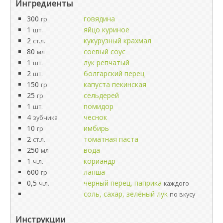
Ингредиенты
300
говядина
гр
1
яйцо куриное
шт.
2
кукурузный крахмал
ст.л.
80
соевый соус
мл
1
лук репчатый
шт.
2
болгарский перец
шт.
150
капуста пекинская
гр
25
сельдерей
гр
1
помидор
шт.
4
чеснок
зубчика
10
имбирь
гр
2
томатная паста
ст.л.
250
вода
мл
1
кориандр
ч.л.
600
лапша
гр
0,5
черный перец, паприка
ч.л.
каждого
соль, сахар, зелёный лук
по вкусу
Инструкции