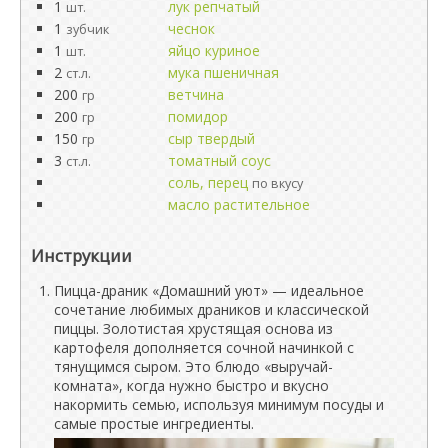
1
лук репчатый
шт.
1
чеснок
зубчик
1
яйцо куриное
шт.
2
мука пшеничная
ст.л.
200
ветчина
гр
200
помидор
гр
150
сыр твердый
гр
3
томатный соус
ст.л.
соль, перец
по вкусу
масло растительное
Инструкции
Пицца-драник «Домашний уют» — идеальное
сочетание любимых драников и классической
пиццы. Золотистая хрустящая основа из
картофеля дополняется сочной начинкой с
тянущимся сыром. Это блюдо «выручай-
комната», когда нужно быстро и вкусно
накормить семью, используя минимум посуды и
самые простые ингредиенты.