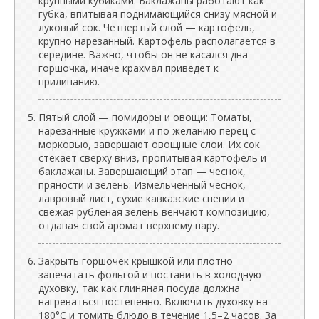
крупными кубиками. Баклажаны работают как
губка, впитывая поднимающийся снизу мясной и
луковый сок. Четвертый слой — картофель,
крупно нарезанный. Картофель располагается в
середине. Важно, чтобы он не касался дна
горшочка, иначе крахмал приведет к
прилипанию.
Пятый слой — помидоры и овощи: Томаты,
нарезанные кружками и по желанию перец с
морковью, завершают овощные слои. Их сок
стекает сверху вниз, пропитывая картофель и
баклажаны. Завершающий этап — чеснок,
пряности и зелень: Измельченный чеснок,
лавровый лист, сухие кавказские специи и
свежая рубленая зелень венчают композицию,
отдавая свой аромат верхнему пару.
Закрыть горшочек крышкой или плотно
запечатать фольгой и поставить в холодную
духовку, так как глиняная посуда должна
нагреваться постепенно. Включить духовку на
180°C и томить блюдо в течение 1,5–2 часов. За