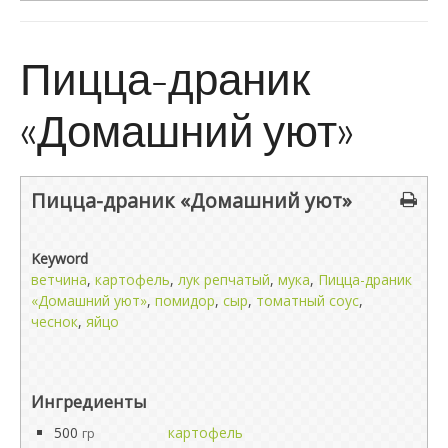
Пицца-драник
«Домашний уют»
Пицца-драник «Домашний уют»
Keyword
ветчина
,
картофель
,
лук репчатый
,
мука
,
Пицца-драник
«Домашний уют»
,
помидор
,
сыр
,
томатный соус
,
чеснок
,
яйцо
Ингредиенты
500
картофель
гр