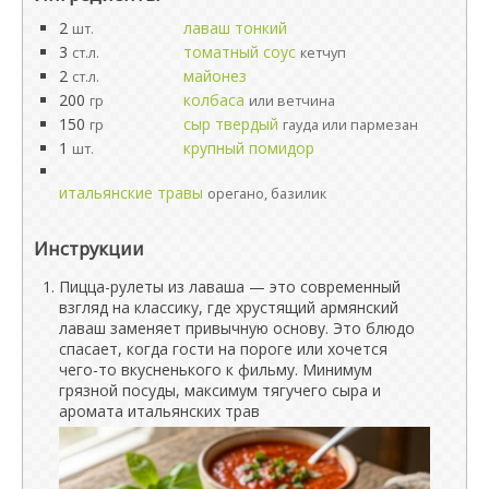
2
лаваш тонкий
шт.
3
томатный соус
ст.л.
кетчуп
2
майонез
ст.л.
200
колбаса
гр
или ветчина
150
сыр твердый
гр
гауда или пармезан
1
крупный помидор
шт.
итальянские травы
орегано, базилик
Инструкции
Пицца-рулеты из лаваша — это современный
взгляд на классику, где хрустящий армянский
лаваш заменяет привычную основу. Это блюдо
спасает, когда гости на пороге или хочется
чего-то вкусненького к фильму. Минимум
грязной посуды, максимум тягучего сыра и
аромата итальянских трав