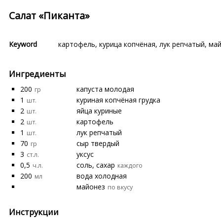
Салат «Пиканта»
Keyword
картофель
,
курица копчёная
,
лук репчатый
,
май
Ингредиенты
200
капуста молодая
гр
1
куриная копчёная грудка
шт.
2
яйца куриные
шт.
2
картофель
шт.
1
лук репчатый
шт.
70
сыр твердый
гр
3
уксус
ст.л.
0,5
соль, сахар
ч.л.
каждого
200
вода холодная
мл
майонез
по вкусу
Инструкции