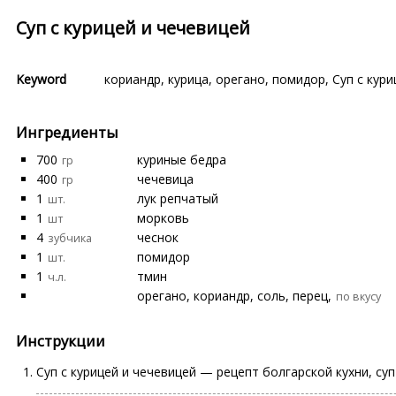
Суп с курицей и чечевицей
Keyword
кориандр
,
курица
,
орегано
,
помидор
,
Суп с кур
Ингредиенты
700
куриные бедра
гр
400
чечевица
гр
1
лук репчатый
шт.
1
морковь
шт
4
чеснок
зубчика
1
помидор
шт.
1
тмин
ч.л.
орегано, кориандр, соль, перец,
по вкусу
Инструкции
Суп с курицей и чечевицей — рецепт болгарской кухни, су