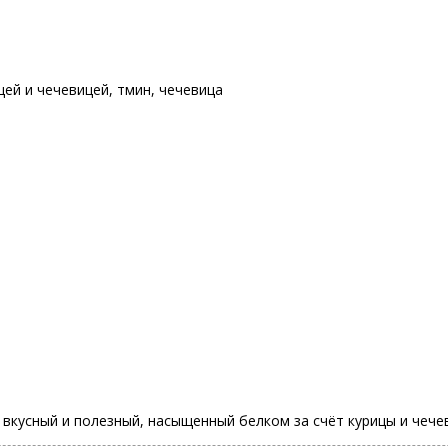
ицей и чечевицей
,
тмин
,
чечевица
п вкусный и полезный, насыщенный белком за счёт курицы и чече