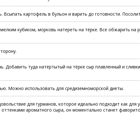
. Всыпать картофель в бульон и варить до готовности. Посолить
 мелким кубиком, морковь натереть на тёрке. Все обжарить на 
торону.
нь. Добавить туда натёртытый на тёрке сыр плавленный и сливк
нью. Можно использовать для средиземноморской диеты.
овольствие для гурманов, которое идеально подходит как для у
с оттенками ароматного сыра, он моментально станет фаворито