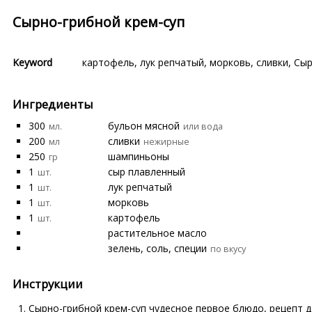
Сырно-грибной крем-суп
Keyword
картофель
,
лук репчатый
,
морковь
,
сливки
,
Сыр
Ингредиенты
300
бульон мясной
мл.
или вода
200
сливки
мл
нежирные
250
шампиньоны
гр
1
сыр плавленный
шт.
1
лук репчатый
шт.
1
морковь
шт.
1
картофель
шт.
растительное масло
зелень, соль, специи
по вкусу
Инструкции
Сырно-грибной крем-
суп
чудесное первое блюдо, рецепт д