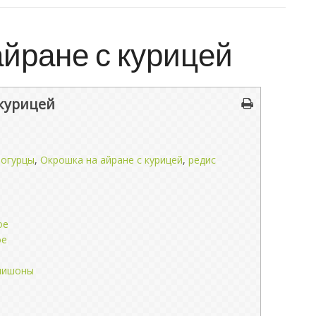
йране с курицей
 курицей
,
огурцы
,
Окрошка на айране с курицей
,
редис
ое
ое
нишоны