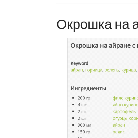
Окрошка на а
Окрошка на айране с
Keyword
айран
,
горчица
,
зелень
,
курица
Ингредиенты
200
филе курин
гр
4
яйцо курин
шт.
2
картофель
шт.
2
огурцы кор
шт.
900
айран
мл
150
редис
гр