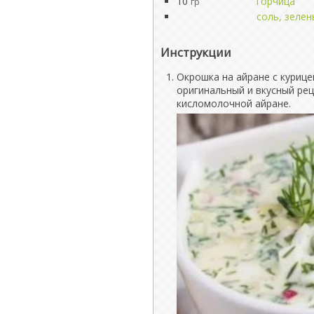
10
горчица
гр
соль, зелен
Инструкции
Окрошка на айране с куриц
оригинальный и вкусный рец
кисломолочной айране.