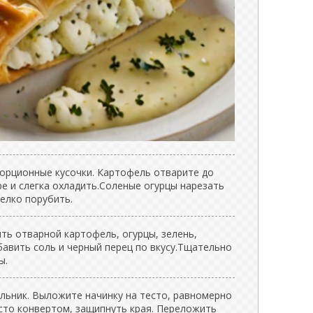
орционные кусочки. Картофель отварите до
е и слегка охладить.Соленые огурцы нарезать
елко порубить.
ть отварной картофель, огурцы, зелень,
бавить соль и черный перец по вкусу.Тщательно
ы.
ольник. Выложите начинку на тесто, равномерно
есто конвертом, защипнуть края. Переложить