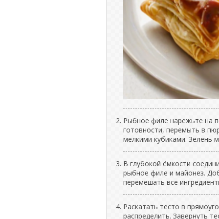
Рыбное филе нарежьте на п
готовности, перемыть в пюр
мелкими кубиками. Зелень м
В глубокой ёмкости соедини
рыбное филе и майонез. До
перемешать все ингредиент
Раскатать тесто в прямоуг
распределить. Завернуть т