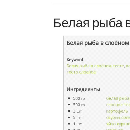
Белая рыба в
Белая рыба в слоёном
Keyword
Белая рыба в слоёном тесте
,
к
тесто слоёное
Ингредиенты
500
белая рыба
гр
500
слоёное те
гр
3
картофель
шт.
5
огурцы сол
шт.
1
яйцо курин
шт.