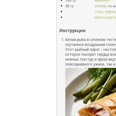
100
майонез
гр
30
зелень
гр
по в
соль, перец
масло раст
Инструкции
Белая рыба в слоёном тесте
окутанное воздушным слоён
Этот рыбный пирог - настоя
которое покорит сердца вс
нежных текстур и ярких вку
повседневного ужина, так и