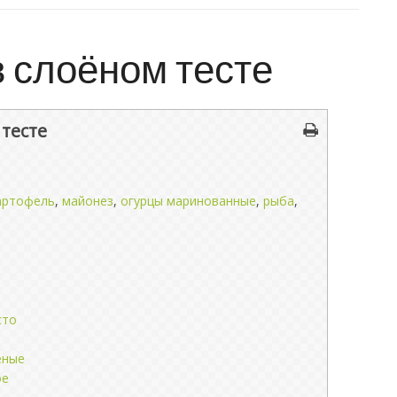
 слоёном тесте
 тесте
артофель
,
майонез
,
огурцы маринованные
,
рыба
,
сто
еные
ое