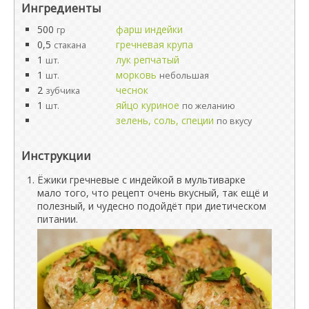
Ингредиенты
500
фарш индейки
гр
0,5
гречневая крупа
стакана
1
лук репчатый
шт.
1
морковь
шт.
небольшая
2
чеснок
зубчика
1
яйцо куриное
шт.
по желанию
зелень, соль, специи
по вкусу
Инструкции
Ёжики гречневые с индейкой в мультиварке
мало того, что рецепт очень вкусный, так ещё и
полезный, и чудесно подойдёт при диетическом
питании.