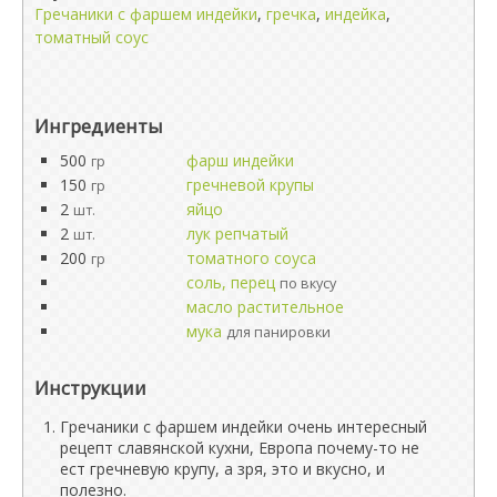
Гречаники с фаршем индейки
,
гречка
,
индейка
,
томатный соус
Ингредиенты
500
фарш индейки
гр
150
гречневой крупы
гр
2
яйцо
шт.
2
лук репчатый
шт.
200
томатного соуса
гр
соль, перец
по вкусу
масло растительное
мука
для панировки
Инструкции
Гречаники с фаршем индейки очень интересный
рецепт славянской кухни, Европа почему-то не
ест гречневую крупу, а зря, это и вкусно, и
полезно.