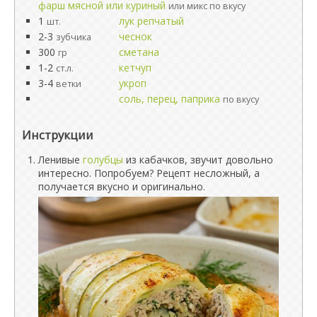
фарш мясной или куриный
или микс по вкусу
1
лук репчатый
шт.
2-3
чеснок
зубчика
300
сметана
гр
1-2
кетчуп
ст.л.
3-4
укроп
ветки
соль, перец, паприка
по вкусу
Инструкции
Ленивые
голубцы
из кабачков, звучит довольно
интересно. Попробуем? Рецепт несложный, а
получается вкусно и оригинально.