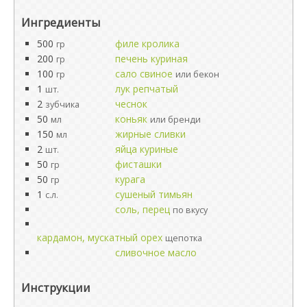
Ингредиенты
500
филе кролика
гр
200
печень куриная
гр
100
сало свиное
гр
или бекон
1
лук репчатый
шт.
2
чеснок
зубчика
50
коньяк
мл
или бренди
150
жирные сливки
мл
2
яйца куриные
шт.
50
фисташки
гр
50
курага
гр
1
сушеный тимьян
с.л.
соль, перец
по вкусу
кардамон, мускатный орех
щепотка
сливочное масло
Инструкции