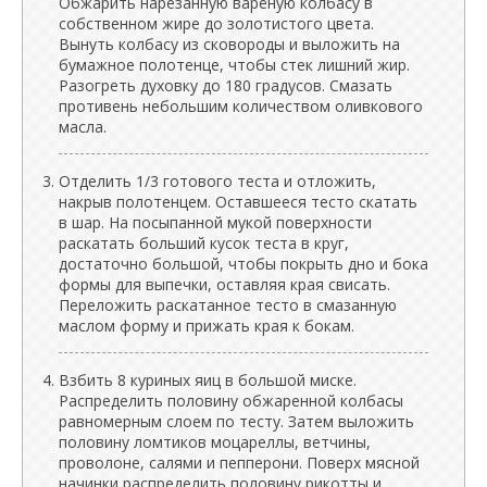
Обжарить нарезанную варёную колбасу в
собственном жире до золотистого цвета.
Вынуть колбасу из сковороды и выложить на
бумажное полотенце, чтобы стек лишний жир.
Разогреть духовку до 180 градусов. Смазать
противень небольшим количеством оливкового
масла.
Отделить 1/3 готового теста и отложить,
накрыв полотенцем. Оставшееся тесто скатать
в шар. На посыпанной мукой поверхности
раскатать больший кусок теста в круг,
достаточно большой, чтобы покрыть дно и бока
формы для выпечки, оставляя края свисать.
Переложить раскатанное тесто в смазанную
маслом форму и прижать края к бокам.
Взбить 8 куриных яиц в большой миске.
Распределить половину обжаренной колбасы
равномерным слоем по тесту. Затем выложить
половину ломтиков моцареллы, ветчины,
проволоне, салями и пепперони. Поверх мясной
начинки распределить половину рикотты и