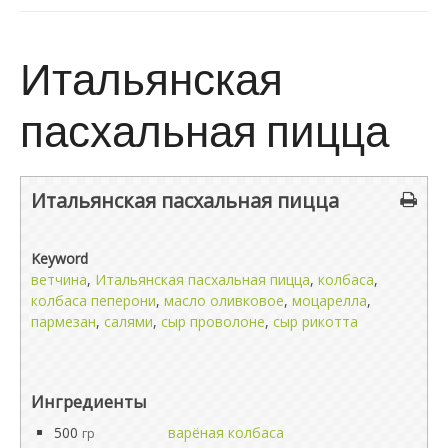
Итальянская
пасхальная пицца
Итальянская пасхальная пицца
Keyword
ветчина
,
Итальянская пасхальная пицца
,
колбаса
,
колбаса пеперони
,
масло оливковое
,
моцарелла
,
пармезан
,
салями
,
сыр проволоне
,
сыр рикотта
Ингредиенты
500
варёная колбаса
гр