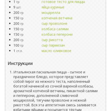
1
готовое тесто для пиццы
гр
9
яйца куриные
шт.
200
моцарелла
гр
150
копченая ветчина
гр
200
сыр проволоне
гр
150
колбаса салями
гр
150
колбаса пеперони
гр
200
сыр рикотта
гр
100
сыр пармезан
гр
1
масло оливковое
ст.л.
Инструкции
Итальянская пасхальная пицца - сытное и
праздничное блюдо, которое представляет
собой пирог из нежного теста, наполненный
богатой начинкой из сочной вареной колбасы,
ароматной копчёной ветчины, пикантной салями
и пепперони, дополненной сливочной
моцареллой, тягучим проволоне и нежной
рикоттой. Вся эта аппетитная смесь заливается
взбитыми яйцами и посыпается тёртым