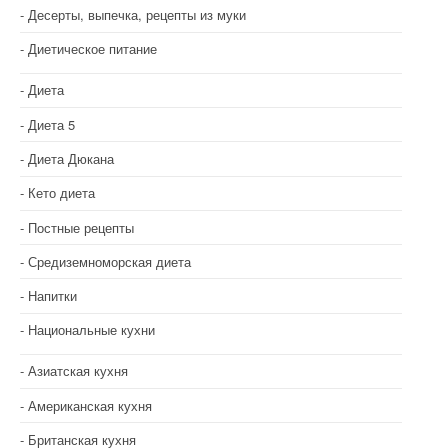
Десерты, выпечка, рецепты из муки
я
Диетическое питание
п
о
Диета
з
Диета 5
Диета Дюкана
а
Кето диета
п
Постные рецепты
и
Средиземноморская диета
с
Напитки
я
Национальные кухни
м
Азиатская кухня
Американская кухня
Британская кухня