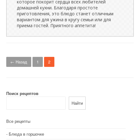
которое покорит сердца всех любителей
домашней кухни. Благодаря простоте
приготовления, это блюдо станет отличным
вариантом для ужина в кругу семьи или для
приема гостей. Приятного аппетита!
Н
← Назад
1
2
а
в
и
Поиск рецептов
г
Найти
а
Все рецепты
ц
и
Блюда в горшочке